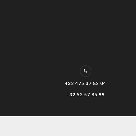
+32 475 37 82 04
+32 52 57 85 99
Copyright ©2017
Thibaut Ruelens
All Rights Rese